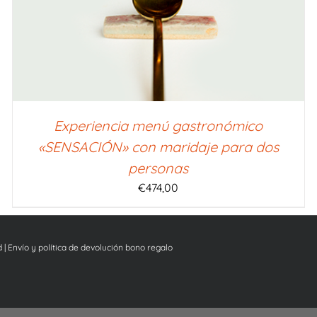
Experiencia menú gastronómico
«SENSACIÓN» con maridaje para dos
personas
€
474,00
d
|
Envío y política de devolución bono regalo