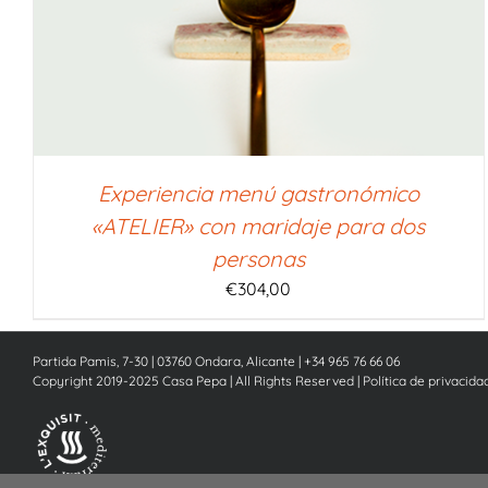
SELECCIONAR IMPORTE
/
QUICK VIEW
Experiencia menú gastronómico
«ATELIER» con maridaje para dos
personas
€
304,00
Partida Pamis, 7-30 | 03760 Ondara, Alicante | +34 965 76 66 06
Copyright 2019-2025 Casa Pepa | All Rights Reserved |
Política de privacida