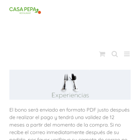
Saltar
al
contenido
El bono será enviado en formato PDF justo después
de realizar el pago y tendrá una validez de 12
meses a partir del momento de la compra. Si no
recibe el correo inmediatamente después de su
pedido, por favor verifique su carpeta de correo no