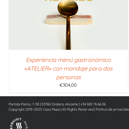
SELECCIONAR IMPORTE
/
QUICK VIEW
Experiencia menú gastronómico
«ATELIER» con maridaje para dos
personas
€
304,00
Partida Pamis, 7-30 | 03760 Ondara, Alicante | +34 965 76 66 06
Copyright 2019-2025 Casa Pepa | All Rights Reserved |
Política de privacida