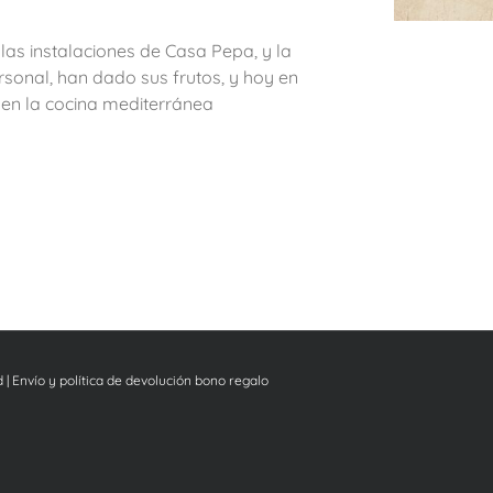
las instalaciones de Casa Pepa, y la
rsonal, han dado sus frutos, y hoy en
 en la cocina mediterránea
d
|
Envío y política de devolución bono regalo