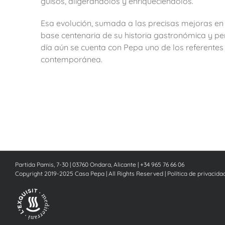
guisos, aligerándolos y enriqueciéndolos.
Esa evolución, sumada a las precisas mejoras en 
base centenaria de su historia gastronómica y pe
día aún se cuenta con Pepa uno de los referentes
contemporánea.
Partida Pamis, 7-30 | 03760 Ondara, Alicante | +34 965 76 66 06
Copyright 2019-2025 Casa Pepa | All Rights Reserved |
Política de privacida