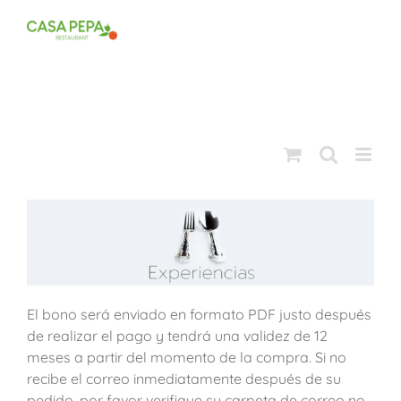
Saltar
al
contenido
El bono será enviado en formato PDF justo después
de realizar el pago y tendrá una validez de 12
meses a partir del momento de la compra. Si no
recibe el correo inmediatamente después de su
pedido, por favor verifique su carpeta de correo no