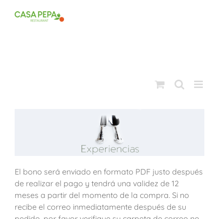
Saltar
al
contenido
El bono será enviado en formato PDF justo después
de realizar el pago y tendrá una validez de 12
meses a partir del momento de la compra. Si no
recibe el correo inmediatamente después de su
pedido, por favor verifique su carpeta de correo no