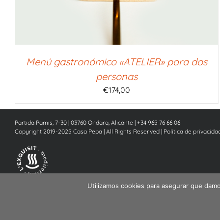
Menú gastronómico «ATELIER» para dos
personas
€
174,00
Partida Pamis, 7-30 | 03760 Ondara, Alicante | +34 965 76 66 06
Copyright 2019-2025 Casa Pepa | All Rights Reserved |
Política de privacida
Utilizamos cookies para asegurar que damos