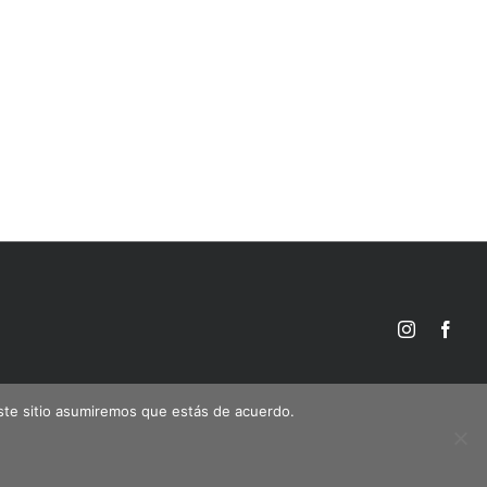
Instagram
Face
este sitio asumiremos que estás de acuerdo.