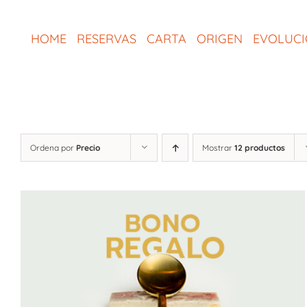
Saltar
al
HOME
RESERVAS
CARTA
ORIGEN
EVOLUC
contenido
Ordena por
Precio
Mostrar
12 productos
SELECCIONAR IMPORTE
/
QUICK VIEW