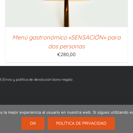
Menú gastronómico «SENSACIÓN» para
dos personas
€
280,00
d
|
Envío y política de devolución bono regalo
 la mejor experiencia al usuario en nuestra web. Si sigues utilizando 
Español
English
Nederlands
OK
POLÍTICA DE PRIVACIDAD