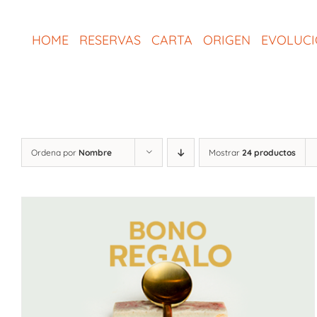
Saltar
al
HOME
RESERVAS
CARTA
ORIGEN
EVOLUC
contenido
Ordena por
Nombre
Mostrar
24 productos
SELECCIONAR IMPORTE
/
QUICK VIEW