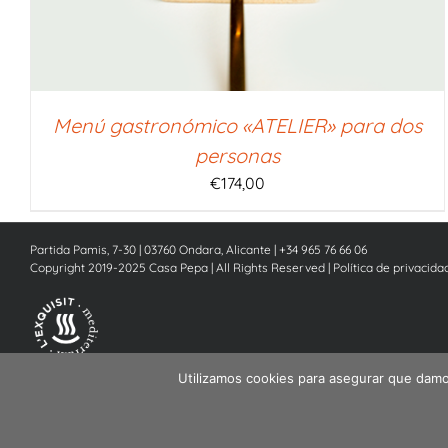
Menú gastronómico «ATELIER» para dos
personas
€
174,00
Partida Pamis, 7-30 | 03760 Ondara, Alicante | +34 965 76 66 06
Copyright 2019-2025 Casa Pepa | All Rights Reserved |
Política de privacida
Utilizamos cookies para asegurar que damos