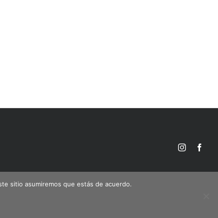
Instagram
Face
este sitio asumiremos que estás de acuerdo.