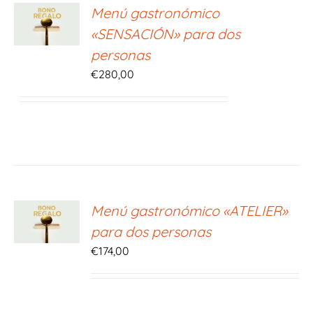
ONAR
Menú gastronómico
E
«SENSACIÓN» para dos
S
personas
€
280,00
ONAR
Menú gastronómico «ATELIER»
E
para dos personas
S
€
174,00