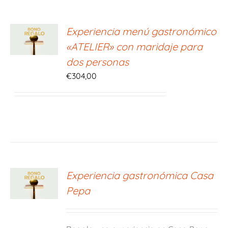
ONAR
Experiencia menú gastronómico
E
«ATELIER» con maridaje para
S
dos personas
€
304,00
ONAR
Experiencia gastronómica Casa
E
Pepa
S