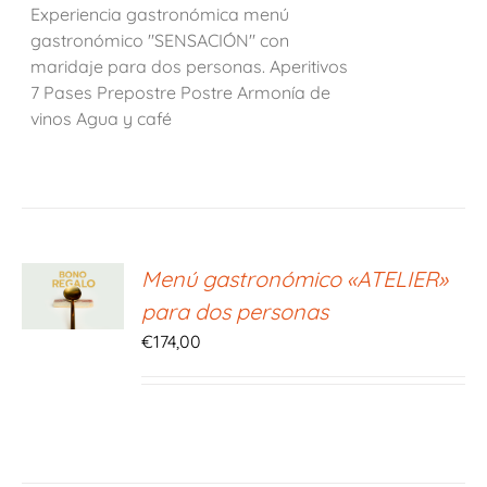
Experiencia gastronómica menú
gastronómico "SENSACIÓN" con
maridaje para dos personas. Aperitivos
7 Pases Prepostre Postre Armonía de
vinos Agua y café
ONAR
Menú gastronómico «ATELIER»
E
para dos personas
S
€
174,00