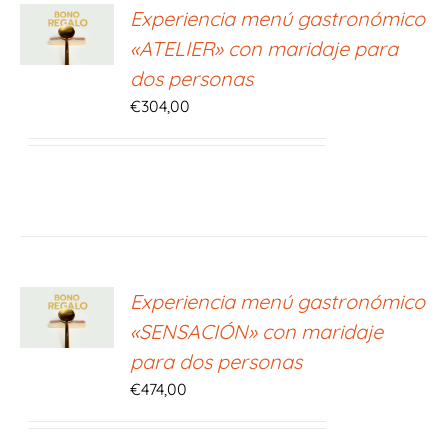
ONAR
Experiencia menú gastronómico
E
«ATELIER» con maridaje para
S
dos personas
€
304,00
ONAR
Experiencia menú gastronómico
E
«SENSACIÓN» con maridaje
S
para dos personas
€
474,00