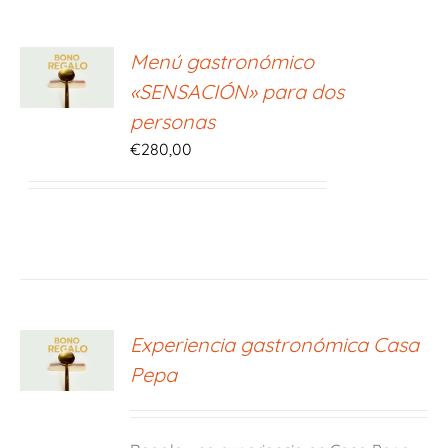
ONAR
Menú gastronómico
E
«SENSACIÓN» para dos
S
personas
€
280,00
ONAR
Experiencia gastronómica Casa
E
Pepa
S