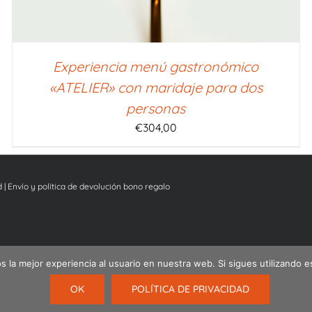
Experiencia menú gastronómico
«ATELIER» con maridaje para dos
personas
€
304,00
d
|
Envío y política de devolución bono regalo
 la mejor experiencia al usuario en nuestra web. Si sigues utilizando 
Español
English
Nederlands
OK
POLÍTICA DE PRIVACIDAD