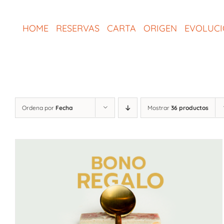
Saltar
al
HOME
RESERVAS
CARTA
ORIGEN
EVOLUC
contenido
Ordena por
Fecha
Mostrar
36 productos
SELECCIONAR IMPORTE
/
QUICK VIEW