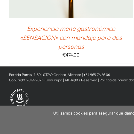
Experiencia menú gastronómico
«SENSACIÓN» con maridaje para dos
personas
€
474,00
Partida Pamis, 7-30 | 03760 Ondara, Alicante | +34 965 76 66 06
Copyright 2019-2025 Casa Pepa | All Rights Reserved |
Política de privacida
Utilizamos cookies para asegurar que damos