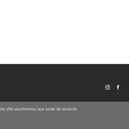
Instagram
Face
este sitio asumiremos que estás de acuerdo.