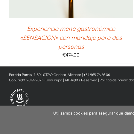
Experiencia menú gastronómico
«SENSACIÓN» con maridaje para dos
personas
€
474,00
Partida Pamis, 7-30 | 03760 Ondara, Alicante | +34 965 76 66 06
Copyright 2019-2025 Casa Pepa | All Rights Reserved |
Política de privacida
Utilizamos cookies para asegurar que damos