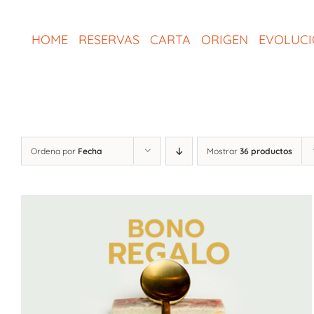
Saltar
al
HOME
RESERVAS
CARTA
ORIGEN
EVOLUC
contenido
Ordena por
Fecha
Mostrar
36 productos
SELECCIONAR IMPORTE
/
QUICK VIEW