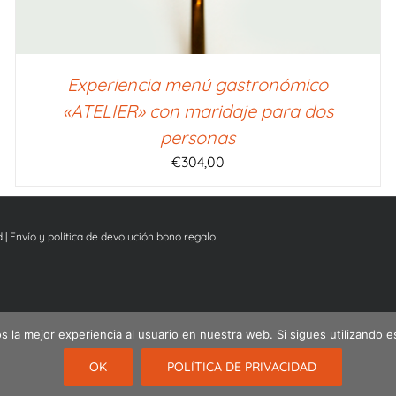
Experiencia menú gastronómico
«ATELIER» con maridaje para dos
personas
€
304,00
d
|
Envío y política de devolución bono regalo
 la mejor experiencia al usuario en nuestra web. Si sigues utilizando 
Español
English
Nederlands
OK
POLÍTICA DE PRIVACIDAD