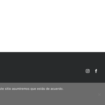
Instagram
Face
este sitio asumiremos que estás de acuerdo.