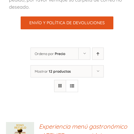
deseado.
ENVÍO Y POLÍTICA DE DEVOLUCIONES
Ordena por
Precio
Mostrar
12 productos
ONAR
Experiencia menú gastronómico
E