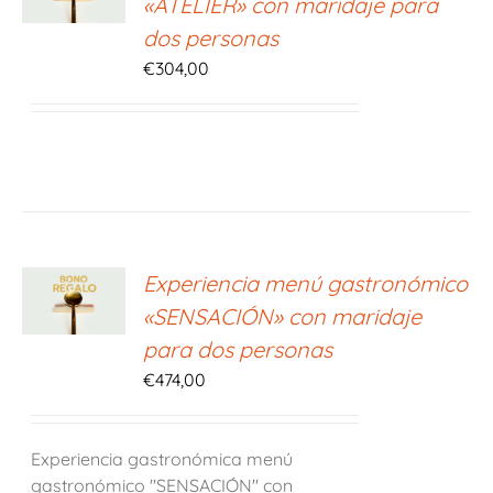
«ATELIER» con maridaje para
S
dos personas
€
304,00
ONAR
Experiencia menú gastronómico
E
«SENSACIÓN» con maridaje
S
para dos personas
€
474,00
Experiencia gastronómica menú
gastronómico "SENSACIÓN" con