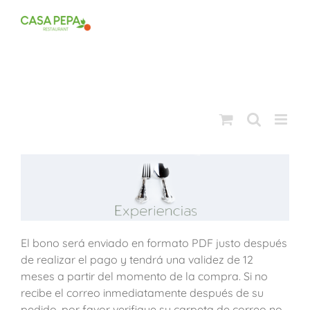
Saltar
al
contenido
El bono será enviado en formato PDF justo después
de realizar el pago y tendrá una validez de 12
meses a partir del momento de la compra. Si no
recibe el correo inmediatamente después de su
pedido, por favor verifique su carpeta de correo no