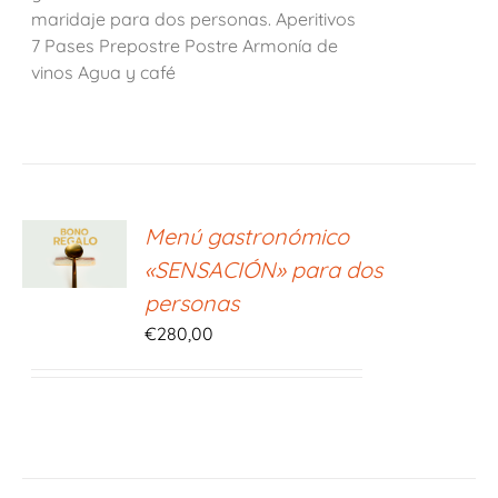
maridaje para dos personas. Aperitivos
7 Pases Prepostre Postre Armonía de
vinos Agua y café
ONAR
Menú gastronómico
E
«SENSACIÓN» para dos
S
personas
€
280,00