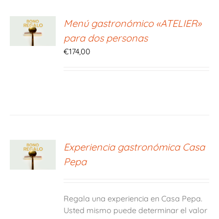
ONAR
Menú gastronómico «ATELIER»
E
para dos personas
S
€
174,00
ONAR
Experiencia gastronómica Casa
E
Pepa
S
Regala una experiencia en Casa Pepa.
Usted mismo puede determinar el valor