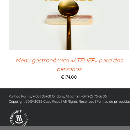
SELECCIONAR IMPORTE
/
QUICK VIEW
Menú gastronómico «ATELIER» para dos
personas
€
174,00
Partida Pamis, 7-30 | 03760 Ondara, Alicante | +34 965 76 66 06
Copyright 2019-2025 Casa Pepa | All Rights Reserved |
Política de privacida