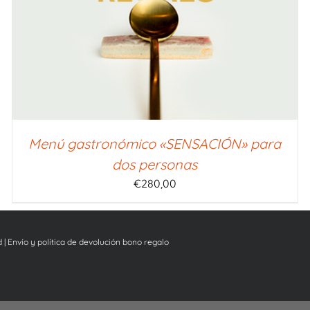
Menú gastronómico «SENSACIÓN» para
dos personas
€
280,00
d
|
Envío y política de devolución bono regalo