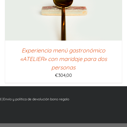
Experiencia menú gastronómico
«ATELIER» con maridaje para dos
personas
€
304,00
d
|
Envío y política de devolución bono regalo