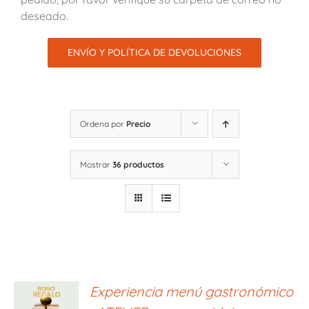
deseado.
ENVÍO Y POLÍTICA DE DEVOLUCIONES
Ordena por
Precio
Mostrar
36 productos
ONAR
Experiencia menú gastronómico
E