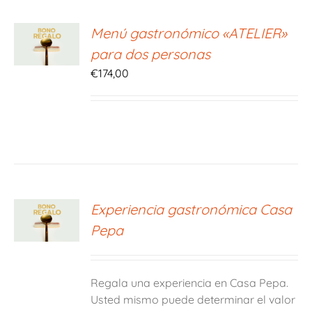
ONAR
Menú gastronómico «ATELIER»
E
para dos personas
S
€
174,00
ONAR
Experiencia gastronómica Casa
E
Pepa
S
Regala una experiencia en Casa Pepa.
Usted mismo puede determinar el valor