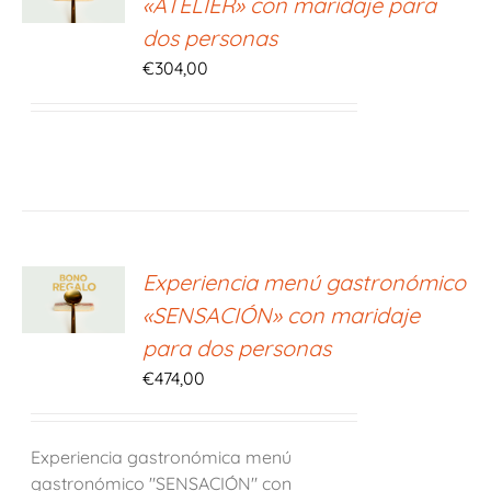
«ATELIER» con maridaje para
S
dos personas
€
304,00
ONAR
Experiencia menú gastronómico
E
«SENSACIÓN» con maridaje
S
para dos personas
€
474,00
Experiencia gastronómica menú
gastronómico "SENSACIÓN" con