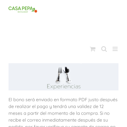
Saltar
al
contenido
El bono será enviado en formato PDF justo después
de realizar el pago y tendrá una validez de 12
meses a partir del momento de la compra. Si no
recibe el correo inmediatamente después de su
pedido, por favor verifique su carpeta de correo no