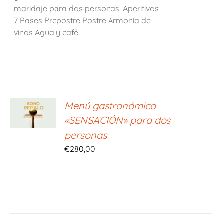
maridaje para dos personas. Aperitivos
7 Pases Prepostre Postre Armonía de
vinos Agua y café
ONAR
Menú gastronómico
E
«SENSACIÓN» para dos
S
personas
€
280,00