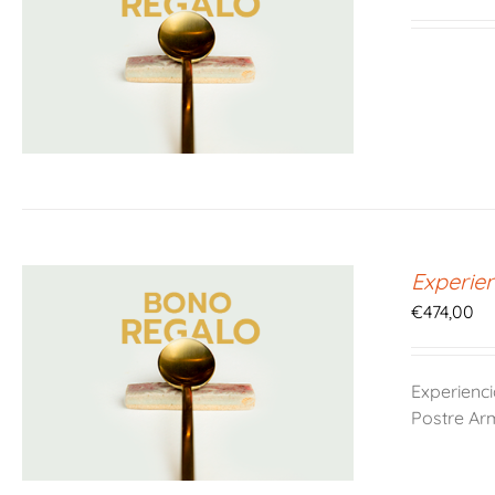
Experie
€
474,00
Experienc
Postre Ar