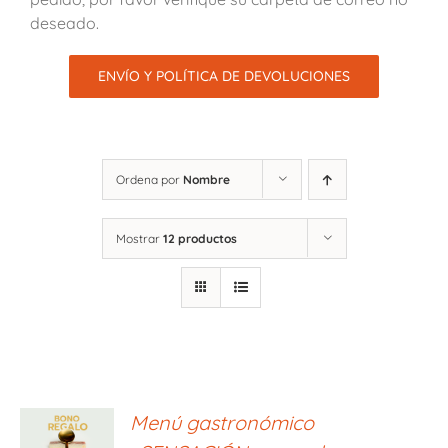
deseado.
ENVÍO Y POLÍTICA DE DEVOLUCIONES
Ordena por
Nombre
Mostrar
12 productos
ONAR
Menú gastronómico
E