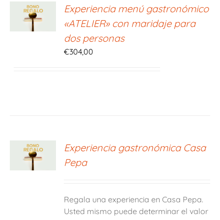
ONAR
Experiencia menú gastronómico
E
«ATELIER» con maridaje para
S
dos personas
€
304,00
ONAR
Experiencia gastronómica Casa
E
Pepa
S
Regala una experiencia en Casa Pepa.
Usted mismo puede determinar el valor