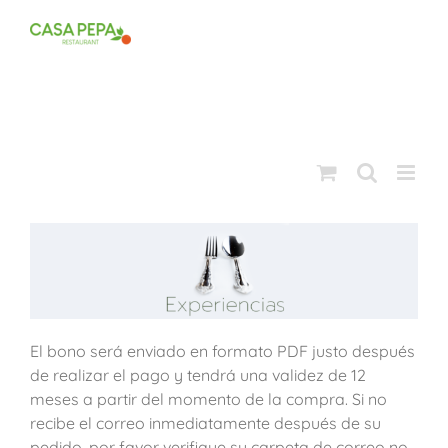
Saltar
al
contenido
El bono será enviado en formato PDF justo después
de realizar el pago y tendrá una validez de 12
meses a partir del momento de la compra. Si no
recibe el correo inmediatamente después de su
pedido, por favor verifique su carpeta de correo no