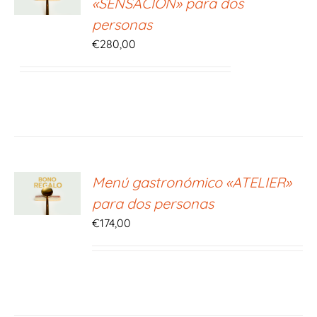
«SENSACIÓN» para dos
S
personas
€
280,00
ONAR
Menú gastronómico «ATELIER»
E
para dos personas
S
€
174,00