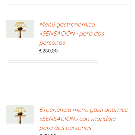
ONAR
Menú gastronómico
E
«SENSACIÓN» para dos
S
personas
€
280,00
ONAR
Experiencia menú gastronómico
E
«SENSACIÓN» con maridaje
S
para dos personas