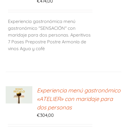
€
474,00
Experiencia gastronómica menú
gastronómico "SENSACIÓN" con
maridaje para dos personas. Aperitivos
7 Pases Prepostre Postre Armonía de
vinos Agua y café
ONAR
Experiencia menú gastronómico
E
«ATELIER» con maridaje para
S
dos personas
€
304,00