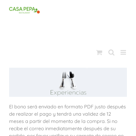
Saltar
al
contenido
El bono será enviado en formato PDF justo después
de realizar el pago y tendrá una validez de 12
meses a partir del momento de la compra. Si no
recibe el correo inmediatamente después de su
pedido, por favor verifique su carpeta de correo no