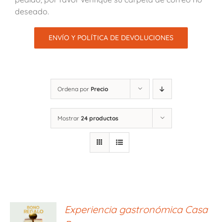
deseado.
ENVÍO Y POLÍTICA DE DEVOLUCIONES
Ordena por
Precio
Mostrar
24 productos
ONAR
Experiencia gastronómica Casa
E