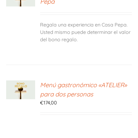
Pepa
S
Regala una experiencia en Casa Pepa.
Usted mismo puede determinar el valor
del bono regalo.
ONAR
Menú gastronómico «ATELIER»
E
para dos personas
S
€
174,00