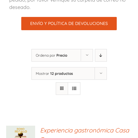
deseado.
ENVÍO Y POLÍTICA DE DEVOLUCIONES
Ordena por
Precio
Mostrar
12 productos
ONAR
Experiencia gastronómica Casa
E