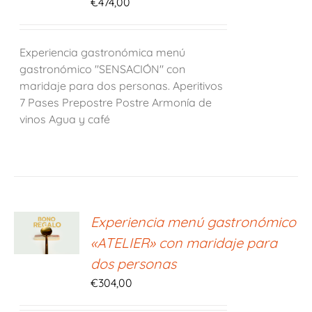
€
474,00
Experiencia gastronómica menú
gastronómico "SENSACIÓN" con
maridaje para dos personas. Aperitivos
7 Pases Prepostre Postre Armonía de
vinos Agua y café
ONAR
Experiencia menú gastronómico
E
«ATELIER» con maridaje para
S
dos personas
€
304,00