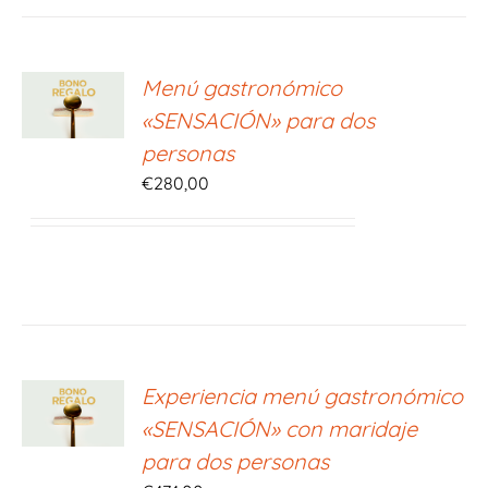
ONAR
Menú gastronómico
E
«SENSACIÓN» para dos
S
personas
€
280,00
ONAR
Experiencia menú gastronómico
E
«SENSACIÓN» con maridaje
S
para dos personas