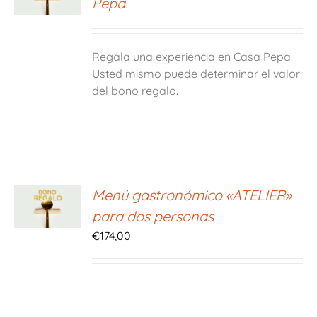
Pepa
S
Regala una experiencia en Casa Pepa.
Usted mismo puede determinar el valor
del bono regalo.
ONAR
Menú gastronómico «ATELIER»
E
para dos personas
S
€
174,00