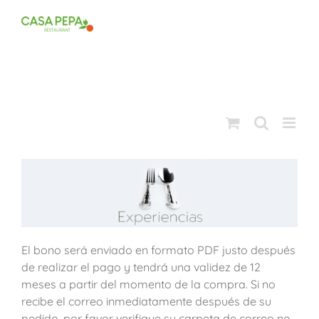
Saltar
al
contenido
El bono será enviado en formato PDF justo después
de realizar el pago y tendrá una validez de 12
meses a partir del momento de la compra. Si no
recibe el correo inmediatamente después de su
pedido, por favor verifique su carpeta de correo no