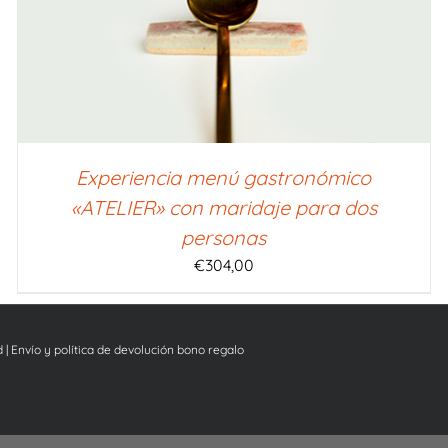
Experiencia menú gastronómico
«ATELIER» con maridaje para dos
personas
€
304,00
d
|
Envío y política de devolución bono regalo