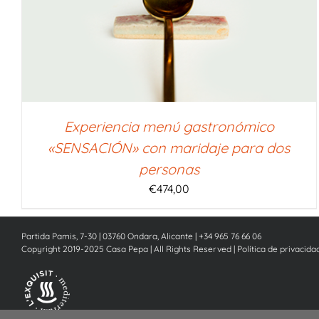
SELECCIONAR IMPORTE
/
QUICK VIEW
Experiencia menú gastronómico
«SENSACIÓN» con maridaje para dos
personas
€
474,00
Partida Pamis, 7-30 | 03760 Ondara, Alicante | +34 965 76 66 06
Copyright 2019-2025 Casa Pepa | All Rights Reserved |
Política de privacida