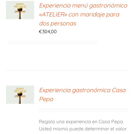
ONAR
Experiencia menú gastronómico
E
«ATELIER» con maridaje para
S
dos personas
€
304,00
ONAR
Experiencia gastronómica Casa
E
Pepa
S
Regala una experiencia en Casa Pepa.
Usted mismo puede determinar el valor