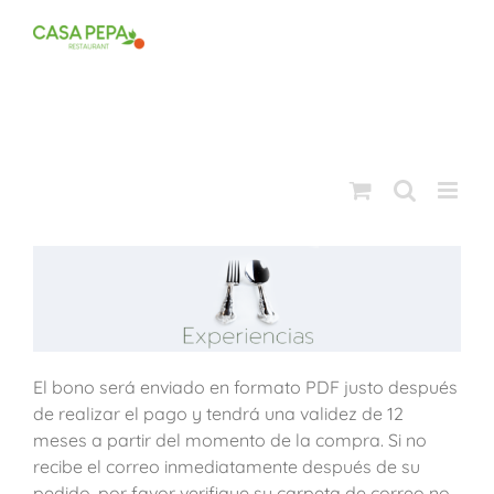
Saltar
al
contenido
El bono será enviado en formato PDF justo después
de realizar el pago y tendrá una validez de 12
meses a partir del momento de la compra. Si no
recibe el correo inmediatamente después de su
pedido, por favor verifique su carpeta de correo no