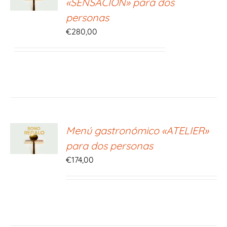
«SENSACIÓN» para dos
S
personas
€
280,00
ONAR
Menú gastronómico «ATELIER»
E
para dos personas
S
€
174,00