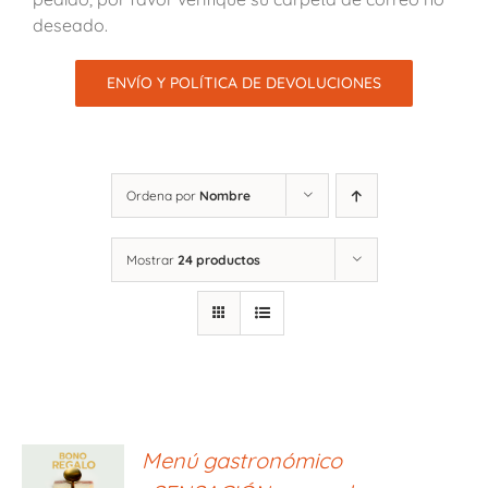
deseado.
ENVÍO Y POLÍTICA DE DEVOLUCIONES
Ordena por
Nombre
Mostrar
24 productos
ONAR
Menú gastronómico
E