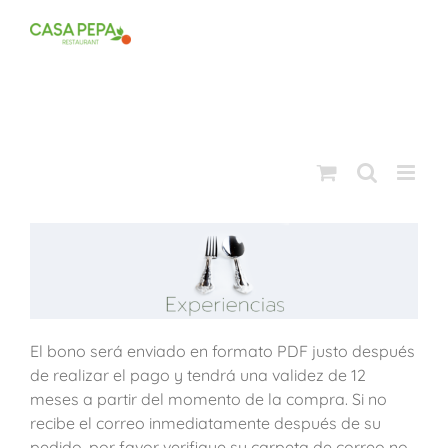
Saltar
al
contenido
El bono será enviado en formato PDF justo después
de realizar el pago y tendrá una validez de 12
meses a partir del momento de la compra. Si no
recibe el correo inmediatamente después de su
pedido, por favor verifique su carpeta de correo no