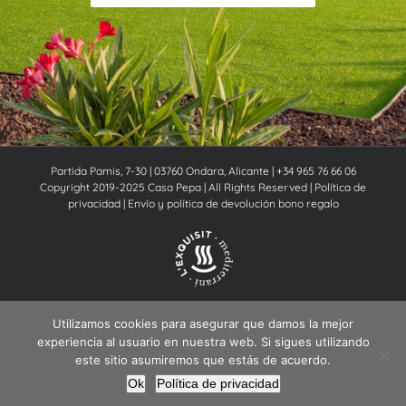
Partida Pamis, 7-30 | 03760 Ondara, Alicante | +34 965 76 66 06
Copyright 2019-2025 Casa Pepa | All Rights Reserved |
Política de
privacidad
|
Envío y política de devolución bono regalo
Instagram
Facebook
Utilizamos cookies para asegurar que damos la mejor
experiencia al usuario en nuestra web. Si sigues utilizando
este sitio asumiremos que estás de acuerdo.
Español
English
Nederlands
Ok
Política de privacidad