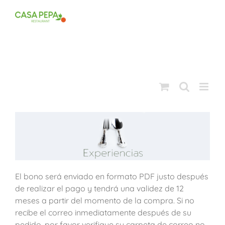
Saltar
al
contenido
El bono será enviado en formato PDF justo después
de realizar el pago y tendrá una validez de 12
meses a partir del momento de la compra. Si no
recibe el correo inmediatamente después de su
pedido, por favor verifique su carpeta de correo no